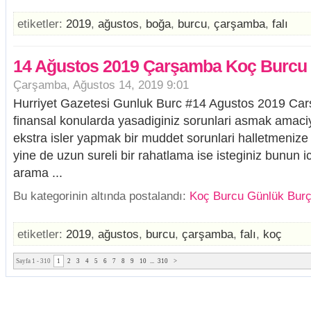
etiketler:
2019
,
ağustos
,
boğa
,
burcu
,
çarşamba
,
falı
14 Ağustos 2019 Çarşamba Koç Burcu 
Çarşamba, Ağustos 14, 2019 9:01
Hurriyet Gazetesi Gunluk Burc #14 Agustos 2019 Ca
finansal konularda yasadiginiz sorunlari asmak amaci
ekstra isler yapmak bir muddet sorunlari halletmenize 
yine de uzun sureli bir rahatlama ise isteginiz bunun ic
arama ...
Bu kategorinin altında postalandı:
Koç Burcu Günlük Burç
etiketler:
2019
,
ağustos
,
burcu
,
çarşamba
,
falı
,
koç
Sayfa 1 - 310
1
2
3
4
5
6
7
8
9
10
...
310
>