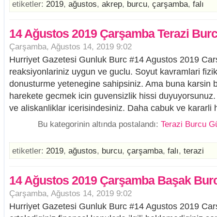
etiketler:
2019
,
ağustos
,
akrep
,
burcu
,
çarşamba
,
falı
14 Ağustos 2019 Çarşamba Terazi Burc
Çarşamba, Ağustos 14, 2019 9:02
Hurriyet Gazetesi Gunluk Burc #14 Agustos 2019 Ca
reaksiyonlariniz uygun ve guclu. Soyut kavramlari fizi
donusturme yetenegine sahipsiniz. Ama buna karsin b
harekete gecmek icin guvensizlik hissi duyuyorsunuz.
ve aliskanliklar icerisindesiniz. Daha cabuk ve kararli h
Bu kategorinin altında postalandı:
Terazi Burcu G
etiketler:
2019
,
ağustos
,
burcu
,
çarşamba
,
falı
,
terazi
14 Ağustos 2019 Çarşamba Başak Burc
Çarşamba, Ağustos 14, 2019 9:02
Hurriyet Gazetesi Gunluk Burc #14 Agustos 2019 C