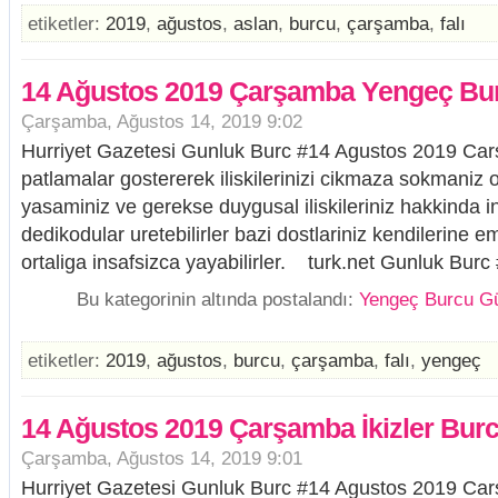
etiketler:
2019
,
ağustos
,
aslan
,
burcu
,
çarşamba
,
falı
14 Ağustos 2019 Çarşamba Yengeç Bur
Çarşamba, Ağustos 14, 2019 9:02
Hurriyet Gazetesi Gunluk Burc #14 Agustos 2019 Ca
patlamalar gostererek iliskilerinizi cikmaza sokmaniz 
yasaminiz ve gerekse duygusal iliskileriniz hakkinda i
dedikodular uretebilirler bazi dostlariniz kendilerine ema
ortaliga insafsizca yayabilirler. turk.net Gunluk Burc 
Bu kategorinin altında postalandı:
Yengeç Burcu Gü
etiketler:
2019
,
ağustos
,
burcu
,
çarşamba
,
falı
,
yengeç
14 Ağustos 2019 Çarşamba İkizler Burc
Çarşamba, Ağustos 14, 2019 9:01
Hurriyet Gazetesi Gunluk Burc #14 Agustos 2019 Ca