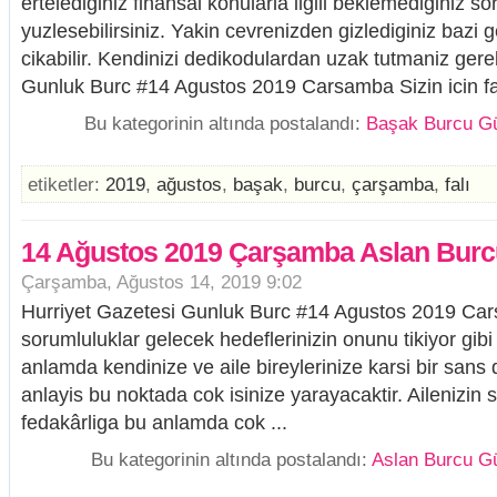
ertelediginiz finansal konularla ilgili beklemediginiz so
yuzlesebilirsiniz. Yakin cevrenizden gizlediginiz bazi
cikabilir. Kendinizi dedikodulardan uzak tutmaniz ger
Gunluk Burc #14 Agustos 2019 Carsamba Sizin icin fark
Bu kategorinin altında postalandı:
Başak Burcu Gü
etiketler:
2019
,
ağustos
,
başak
,
burcu
,
çarşamba
,
falı
14 Ağustos 2019 Çarşamba Aslan Burcu
Çarşamba, Ağustos 14, 2019 9:02
Hurriyet Gazetesi Gunluk Burc #14 Agustos 2019 Carsa
sorumluluklar gelecek hedeflerinizin onunu tikiyor gibi
anlamda kendinize ve aile bireylerinize karsi bir sans d
anlayis bu noktada cok isinize yarayacaktir. Ailenizin
fedakârliga bu anlamda cok ...
Bu kategorinin altında postalandı:
Aslan Burcu Gü