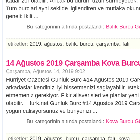
kadar zor olabilir. Ancak bu durum uzun surmeyecek. 
Tum burclari ayni sekilde ilgilendiren ve mutlaka ok
geneli: Ikili ...
Bu kategorinin altında postalandı:
Balık Burcu Gü
etiketler:
2019
,
ağustos
,
balik
,
burcu
,
çarşamba
,
falı
14 Ağustos 2019 Çarşamba Kova Burcu
Çarşamba, Ağustos 14, 2019 9:02
Hurriyet Gazetesi Gunluk Burc #14 Agustos 2019 Car
arkadaslar kendinizi iyi hissetmenizi saglayabilir. Istek 
etmemeniz gerekiyor. Fikir alisverisleri ve planlar yen
olabilir. turk.net Gunluk Burc #14 Agustos 2019 C
yogun calisiyorsunuz ve bunyenizi ...
Bu kategorinin altında postalandı:
Kova Burcu Gü
etiketler:
2019
,
ağustos
,
burcu
,
çarşamba
,
falı
,
kova