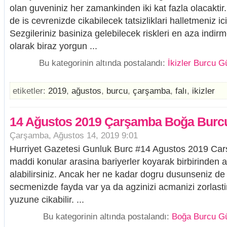
olan guveniniz her zamankinden iki kat fazla olacaktir
de is cevrenizde cikabilecek tatsizliklari halletmeniz ic
Sezgileriniz basiniza gelebilecek riskleri en aza indir
olarak biraz yorgun ...
Bu kategorinin altında postalandı:
İkizler Burcu G
etiketler:
2019
,
ağustos
,
burcu
,
çarşamba
,
falı
,
i̇kizler
14 Ağustos 2019 Çarşamba Boğa Burcu
Çarşamba, Ağustos 14, 2019 9:01
Hurriyet Gazetesi Gunluk Burc #14 Agustos 2019 Cars
maddi konular arasina bariyerler koyarak birbirinden a
alabilirsiniz. Ancak her ne kadar dogru dusunseniz de 
secmenizde fayda var ya da agzinizi acmanizi zorlasti
yuzune cikabilir. ...
Bu kategorinin altında postalandı:
Boğa Burcu Gü