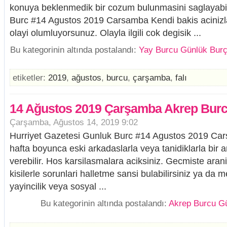
konuya beklenmedik bir cozum bulunmasini saglayabi
Burc #14 Agustos 2019 Carsamba Kendi bakis acinizla 
olayi olumluyorsunuz. Olayla ilgili cok degisik ...
Bu kategorinin altında postalandı:
Yay Burcu Günlük Burç
etiketler:
2019
,
ağustos
,
burcu
,
çarşamba
,
falı
14 Ağustos 2019 Çarşamba Akrep Burc
Çarşamba, Ağustos 14, 2019 9:02
Hurriyet Gazetesi Gunluk Burc #14 Agustos 2019 C
hafta boyunca eski arkadaslarla veya tanidiklarla bir 
verebilir. Hos karsilasmalara aciksiniz. Gecmiste ara
kisilerle sorunlari halletme sansi bulabilirsiniz ya d
yayincilik veya sosyal ...
Bu kategorinin altında postalandı:
Akrep Burcu Gü