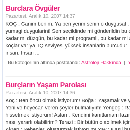
Burclara Övgüler
Pazartesi, Aralık 10, 2007 14:37
KOÇ : Canim benim. Ya ben yerim senin o duygusal , 
yumagi duygularini! Sen seçildinde mi gönderildin bu 
kadar mi düzgün, bu kadar mi programli, bu kadar mi anl
koçlar var ya, IQ seviyesi yüksek insanlarin burcudur.
insan. Insan ...
Bu kategorinin altında postalandı:
Astroloji Hakkında
|
Burçların Yaşam Parolası
Pazartesi, Aralık 10, 2007 14:36
Koç : Ben öncü olmak istiyorum! Boğa : Yaşamak ve yaş
Yeni ve heyecan veren şeyler bulmalıyım! Yengeç : R
hissetmek istiyorum! Aslan : Kendimi kanıtlamam laz
nasıl yararlı olabilirim? Terazi : Bir bütün olabilmek içi
Akrep : Sebepleri oluşturmak istiyorum! Yay : Nasıl bü