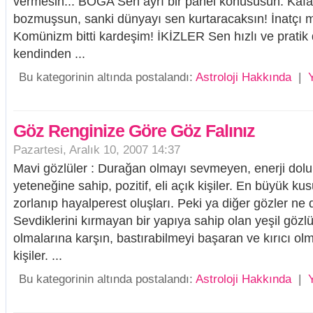
vermesin... BOĞA Sen ayrı bir panel konususun. Kafa
bozmuşsun, sanki dünyayı sen kurtaracaksın! İnatçı mı i
Komünizm bitti kardeşim! İKİZLER Sen hızlı ve pratik
kendinden ...
Bu kategorinin altında postalandı:
Astroloji Hakkında
|
Göz Renginize Göre Göz Falınız
Pazartesi, Aralık 10, 2007 14:37
Mavi gözlüler : Durağan olmayı sevmeyen, enerji dolu
yeteneğine sahip, pozitif, eli açık kişiler. En büyük ku
zorlanıp hayalperest oluşları. Peki ya diğer gözler ne d
Sevdiklerini kırmayan bir yapıya sahip olan yeşil gözlüle
olmalarına karşın, bastırabilmeyi başaran ve kırıcı 
kişiler. ...
Bu kategorinin altında postalandı:
Astroloji Hakkında
|