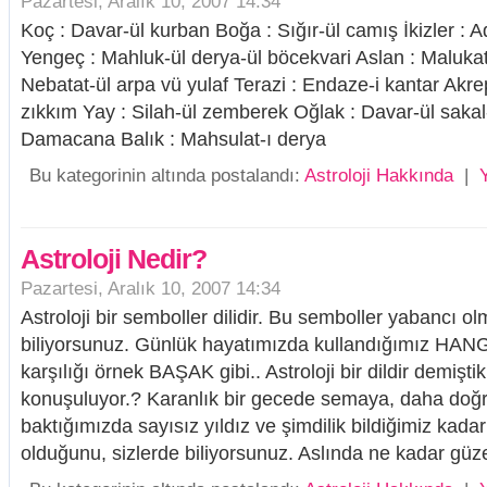
Pazartesi, Aralık 10, 2007 14:34
Koç : Davar-ül kurban Boğa : Sığır-ül camış İkizler : A
Yengeç : Mahluk-ül derya-ül böcekvari Aslan : Malukat
Nebatat-ül arpa vü yulaf Terazi : Endaze-i kantar Akrep
zıkkım Yay : Silah-ül zemberek Oğlak : Davar-ül sakal-
Damacana Balık : Mahsulat-ı derya
Bu kategorinin altında postalandı:
Astroloji Hakkında
|
Astroloji Nedir?
Pazartesi, Aralık 10, 2007 14:34
Astroloji bir semboller dilidir. Bu semboller yabancı ol
biliyorsunuz. Günlük hayatımızda kullandığımız HAN
karşılığı örnek BAŞAK gibi.. Astroloji bir dildir demiştik
konuşuluyor.? Karanlık bir gecede semaya, daha do
baktığımızda sayısız yıldız ve şimdilik bildiğimiz kad
olduğunu, sizlerde biliyorsunuz. Aslında ne kadar güzel 