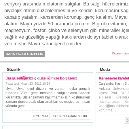
veriyor) arasında melatonin salgılar. Bu salgı hücrelerimiz
biyolojik ritmin düzenlenmesini ve kendini korumasını sağla
kapatıp yatalım, kanserden korunup, genç kalalım. Maya:
alalım. Maya yüzde 50 oranında protein, B grubu vitamin,
magnezyum, fosfor, çinko ve selenyum gibi mineraller içe
sağlık ve güzelliğe yaptığı katkılardan dolayı tablet olara
verilmiştir. Maya karaciğeri temizler, ...
Yazının ta
DAHA FAZLA GÜZELLIK
Güzellik
Moda
Dış güzelliğimizi iç güzelliğimize borçluyuz
Kenesavar kıyafet
Pazartesi, Nisan 23, 2012 10:14
Çarşamba, Kasım 3, 
Uyku: Uyku, evet düzenli ve zamanlı uyku gençlik
Ankara Üniversite
pınarıdır. Vücut gece melatonin salgılar ama sadece
Üyesi Prof. Dr. 
karanlıkta. Bizler zamanı kaçırmamak için koştururken
elbisesi üretildi
zamanı durduracak olan anahtarı es geçiyoruz. İnsan
hazırlamadan ön
vücudu gece ...
Ürettiğimiz elbise
korunma ...
0 YORUM
YAZININ TAMAMINI OKU
0