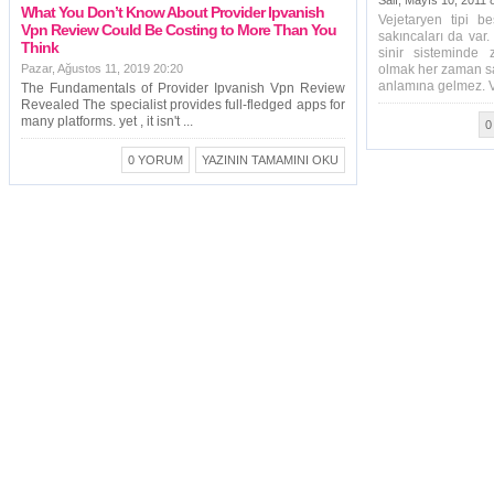
Salı, Mayıs 10, 2011 
What You Don’t Know About Provider Ipvanish
Vejetaryen tipi b
Vpn Review Could Be Costing to More Than You
sakıncaları da var
Think
sinir sisteminde 
Pazar, Ağustos 11, 2019 20:20
olmak her zaman sa
anlamına gelmez. Vej
The Fundamentals of Provider Ipvanish Vpn Review
Revealed The specialist provides full-fledged apps for
many platforms. yet , it isn't ...
0
0 YORUM
YAZININ TAMAMINI OKU