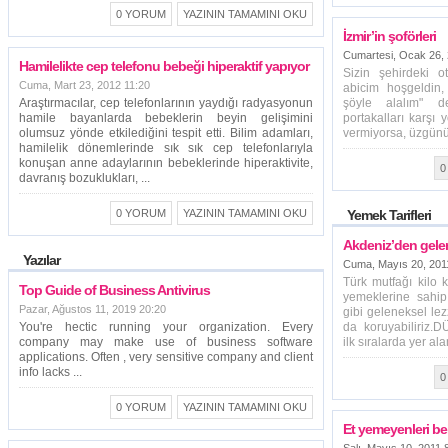
0 YORUM
YAZININ TAMAMINI OKU
İzmir’in şoförleri
Cumartesi, Ocak 26,
Hamilelikte cep telefonu bebeği hiperaktif yapıyor
Sizin şehirdeki o
Cuma, Mart 23, 2012 11:20
abicim hoşgeldin,
Araştırmacılar, cep telefonlarının yaydığı radyasyonun
şöyle alalım" d
hamile bayanlarda bebeklerin beyin gelişimini
portakalları karşı
olumsuz yönde etkilediğini tespit etti. Bilim adamları,
vermiyorsa, üzgünü
hamilelik dönemlerinde sık sık cep telefonlarıyla
konuşan anne adaylarının bebeklerinde hiperaktivite,
0
davranış bozuklukları, ...
0 YORUM
YAZININ TAMAMINI OKU
Yemek Tarifleri
Akdeniz’den gelen
Yazılar
Cuma, Mayıs 20, 201
Türk mutfağı kilo 
Top Guide of Business Antivirus
yemeklerine sahip
Pazar, Ağustos 11, 2019 20:20
gibi geleneksel lez
You're hectic running your organization. Every
da koruyabiliriz.
company may make use of business software
ilk sıralarda yer ala
applications. Often , very sensitive company and client
info lacks ...
0
0 YORUM
YAZININ TAMAMINI OKU
Et yemeyenleri be