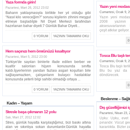
Yaza formda girin!
Yazın yeni modası 
Pazartesi, Mart 26, 2012 23:02
Cumartesi, Ocak 9, 2
Baharın yaklaşmasıyla birlikte her yıl olduğu gibi
“Nasıl kilo vereceğim?” sorusu kişilerin zihnini meşgul
Yazın yeni modası
etmeye başladıİşte Nil Diyet Merkezi tarafından
2008 yazının
hazırlanan bahar diyeti:7 Günlük Bahar Diyeti...
aksesuvarlarının
çeşit atkılar geliyor.
0 YORUM
YAZININ TAMAMINI OKU
0
Hem saçınızı hem ömrünüzü kısaltıyor
Tosca Blu taşlı terl
Pazartesi, Mart 5, 2012 23:00
Cumartesi, Ocak 9, 2
Türkiye'de sayıları binlerle ifade edilen berber ve
kuaför salonları hijyen konusunda sınıfta
Tosca Blu taşlı ter
kaldı.İşyerlerinin yarıdan fazlası asgari koşulları bile
Blu bu yaz da taş
sağlayamazken, çalışanların bulaşıcı hastalıklar
döndürecek.
konusunda yeterli bilgi sahibi olmadığı ortaya ...
0
0 YORUM
YAZININ TAMAMINI OKU
Beslenme – Sağl
Kadın – Yaşam
Dış güzelliğimizi 
Stresle başa çıkmanın 12 yolu
Pazartesi, Nisan 23, 
Salı, Mart 27, 2012 12:02
Uyku: Uyku, evet 
Stres, günlük hayatta karşılaştığımız, bizi baskı altına
pınarıdır. Vücut g
alan ve sıkıntıya sokan durumlardır.Günlük hayatta
karanlıkta. Bizler