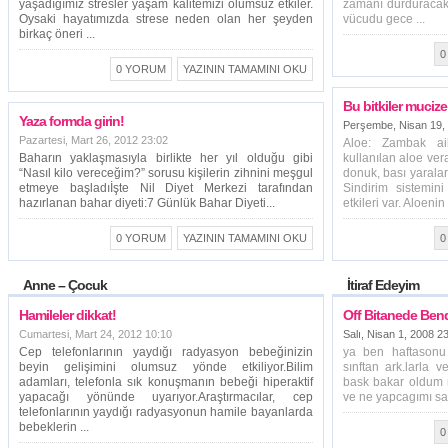
yaşadığımız stresler yaşam kalitemizi olumsuz etkiler.
zamanı durduracak 
Oysaki hayatımızda strese neden olan her şeyden
vücudu gece ...
birkaç öneri ...
0
0 YORUM
YAZININ TAMAMINI OKU
Bu bitkiler mucize
Yaza formda girin!
Perşembe, Nisan 19,
Pazartesi, Mart 26, 2012 23:02
Aloe: Zambak aile
Baharın yaklaşmasıyla birlikte her yıl olduğu gibi
kullanılan aloe vera
“Nasıl kilo vereceğim?” sorusu kişilerin zihnini meşgul
donuk, bası yaraları
etmeye başladıİşte Nil Diyet Merkezi tarafından
Sindirim sistemini
hazırlanan bahar diyeti:7 Günlük Bahar Diyeti...
etkileri var. Aloenin .
0 YORUM
YAZININ TAMAMINI OKU
0
Anne – Çocuk
İtiraf Edeyim
Hamileler dikkat!
Off Bitanede Bend
Cumartesi, Mart 24, 2012 10:10
Salı, Nisan 1, 2008 2
Cep telefonlarının yaydığı radyasyon bebeğinizin
ya ben haftasonu 
beyin gelişimini olumsuz yönde etkiliyor.Bilim
sınftan ark.larla
adamları, telefonla sık konuşmanın bebeği hiperaktif
bask bakar oldum 
yapacağı yönünde uyarıyor.Araştırmacılar, cep
ve ne yapcagımı sa
telefonlarının yaydığı radyasyonun hamile bayanlarda
bebeklerin ...
0