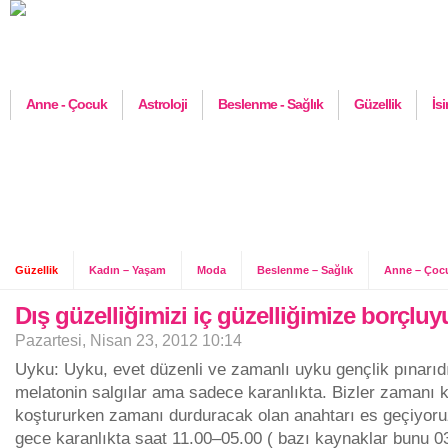
Anne - Çocuk
Astroloji
Beslenme - Sağlık
Güzellik
İs
Güzellik
Kadın – Yaşam
Moda
Beslenme – Sağlık
Anne – Çoc
Dış güzelliğimizi iç güzelliğimize borçluy
Pazartesi, Nisan 23, 2012 10:14
Uyku: Uyku, evet düzenli ve zamanlı uyku gençlik pınarıd
melatonin salgılar ama sadece karanlıkta. Bizler zamanı
koştururken zamanı durduracak olan anahtarı es geçiyoru
gece karanlıkta saat 11.00–05.00 ( bazı kaynaklar bunu 0