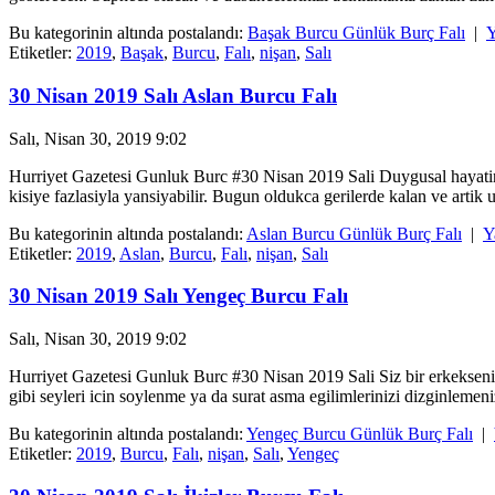
Bu kategorinin altında postalandı:
Başak Burcu Günlük Burç Falı
|
Y
Etiketler:
2019
,
Başak
,
Burcu
,
Falı
,
nişan
,
Salı
30 Nisan 2019 Salı Aslan Burcu Falı
Salı, Nisan 30, 2019 9:02
Hurriyet Gazetesi Gunluk Burc #30 Nisan 2019 Sali Duygusal hayatinizd
kisiye fazlasiyla yansiyabilir. Bugun oldukca gerilerde kalan ve artik 
Bu kategorinin altında postalandı:
Aslan Burcu Günlük Burç Falı
|
Y
Etiketler:
2019
,
Aslan
,
Burcu
,
Falı
,
nişan
,
Salı
30 Nisan 2019 Salı Yengeç Burcu Falı
Salı, Nisan 30, 2019 9:02
Hurriyet Gazetesi Gunluk Burc #30 Nisan 2019 Sali Siz bir erkekseniz ba
gibi seyleri icin soylenme ya da surat asma egilimlerinizi dizginlemen
Bu kategorinin altında postalandı:
Yengeç Burcu Günlük Burç Falı
|
Etiketler:
2019
,
Burcu
,
Falı
,
nişan
,
Salı
,
Yengeç