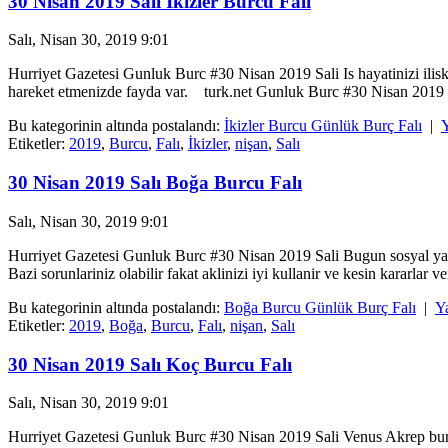
30 Nisan 2019 Salı İkizler Burcu Falı
Salı, Nisan 30, 2019 9:01
Hurriyet Gazetesi Gunluk Burc #30 Nisan 2019 Sali Is hayatinizi ilis
hareket etmenizde fayda var. turk.net Gunluk Burc #30 Nisan 2019 Sal
Bu kategorinin altında postalandı:
İkizler Burcu Günlük Burç Falı
|
Y
Etiketler:
2019
,
Burcu
,
Falı
,
İkizler
,
nişan
,
Salı
30 Nisan 2019 Salı Boğa Burcu Falı
Salı, Nisan 30, 2019 9:01
Hurriyet Gazetesi Gunluk Burc #30 Nisan 2019 Sali Bugun sosyal yasantini
Bazi sorunlariniz olabilir fakat aklinizi iyi kullanir ve kesin kararlar v
Bu kategorinin altında postalandı:
Boğa Burcu Günlük Burç Falı
|
Y
Etiketler:
2019
,
Boğa
,
Burcu
,
Falı
,
nişan
,
Salı
30 Nisan 2019 Salı Koç Burcu Falı
Salı, Nisan 30, 2019 9:01
Hurriyet Gazetesi Gunluk Burc #30 Nisan 2019 Sali Venus Akrep burcu