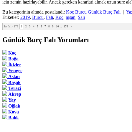
icin zemin hazirlayabilir. Ancak gereken kararlari almak uzun sure alab
Bu kategorinin altında postalandı:
Koç Burcu Günlük Burç Falı
|
Ya
Etiketler:
2019
,
Burcu
,
Falı
,
Koç
,
nişan
,
Salı
Sayfa 1 - 178
1
2
3
4
5
6
7
8
9
10
...
178
>
Günlük Burç Falı Yorumları
Koç
Boğa
İkizler
Yengeç
Aslan
Başak
Terazi
Akrep
Yay
Oğlak
Kova
Balık