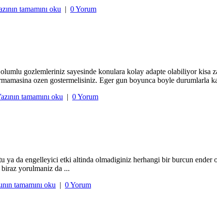
azının tamamını oku
|
0 Yorum
 olumlu gozlemleriniz sayesinde konulara kolay adapte olabiliyor kisa 
mamasina ozen gostermelisiniz. Eger gun boyunca boyle durumlarla kars
azının tamamını oku
|
0 Yorum
a da engelleyici etki altinda olmadiginiz herhangi bir burcun ender ola
 biraz yorulmaniz da ...
ının tamamını oku
|
0 Yorum