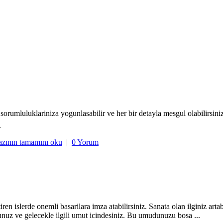
sorumluluklariniza yogunlasabilir ve her bir detayla mesgul olabilirsini
.
azının tamamını oku
|
0 Yorum
n islerde onemli basarilara imza atabilirsiniz. Sanata olan ilginiz artab
z ve gelecekle ilgili umut icindesiniz. Bu umudunuzu bosa ...