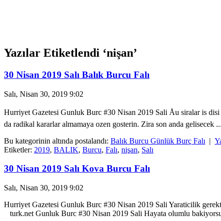
Yazılar Etiketlendi ‘nişan’
30 Nisan 2019 Salı Balık Burcu Falı
Salı, Nisan 30, 2019 9:02
Hurriyet Gazetesi Gunluk Burc #30 Nisan 2019 Sali Åu siralar is disi 
da radikal kararlar almamaya ozen gosterin. Zira son anda gelisecek ..
Bu kategorinin altında postalandı:
Balık Burcu Günlük Burç Falı
|
Y
Etiketler:
2019
,
BALIK
,
Burcu
,
Falı
,
nişan
,
Salı
30 Nisan 2019 Salı Kova Burcu Falı
Salı, Nisan 30, 2019 9:02
Hurriyet Gazetesi Gunluk Burc #30 Nisan 2019 Sali Yaraticilik gerektire
turk.net Gunluk Burc #30 Nisan 2019 Sali Hayata olumlu bakiyorsunu