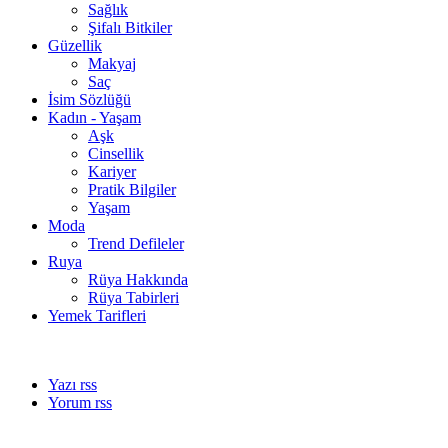
Sağlık
Şifalı Bitkiler
Güzellik
Makyaj
Saç
İsim Sözlüğü
Kadın - Yaşam
Aşk
Cinsellik
Kariyer
Pratik Bilgiler
Yaşam
Moda
Trend Defileler
Ruya
Rüya Hakkında
Rüya Tabirleri
Yemek Tarifleri
Yazı rss
Yorum rss