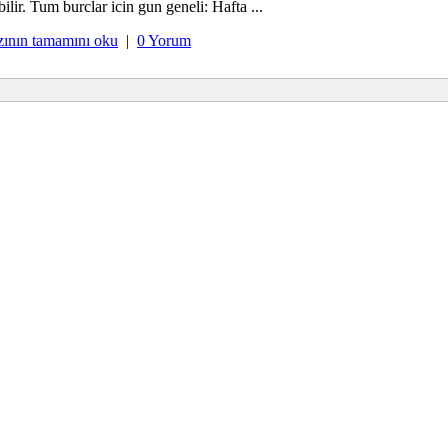
ilir. Tum burclar icin gun geneli: Hafta ...
zının tamamını oku
|
0 Yorum