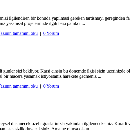
enizi ilgilendiren bir konuda yapilmasi gereken tartismayi gereginden
z yasamsal projelerinizle ilgili bazi panikci ...
azının tamamını oku
|
0 Yorum
unler sizi bekliyor. Karsi cinsin bu donemde ilgisi sizin uzerinizde ol
el bir macera yasamak istiyorsaniz harekete gecmeniz ...
azının tamamını oku
|
0 Yorum
el dusunecek ozel ugraslarinizla yakindan ilgileneceksiniz. Kararli ve 
n isteksizlik duyacaksiniz. Ama ne olursa olsun ...