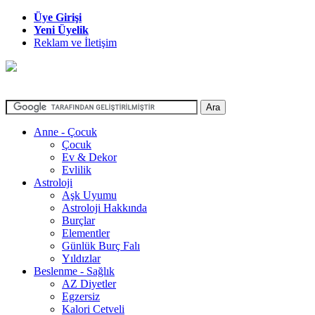
Üye Girişi
Yeni Üyelik
Reklam ve İletişim
Anne - Çocuk
Çocuk
Ev & Dekor
Evlilik
Astroloji
Aşk Uyumu
Astroloji Hakkında
Burçlar
Elementler
Günlük Burç Falı
Yıldızlar
Beslenme - Sağlık
AZ Diyetler
Egzersiz
Kalori Cetveli