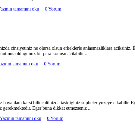
azının tamamını oku
|
0 Yorum
a cinsiyetiniz ne olursa olsun erkeklerle anlasmazliklara aciksiniz. E
unutmus oldugunuz bir para konusu acilabilir ...
azının tamamını oku
|
0 Yorum
yanlara karsi bilincaltinizda tasidiginiz supheler yuzeye cikabilir. Eger
iz gerekmektedir. Eger buna dikkat etmezseniz ...
Yazının tamamını oku
|
0 Yorum