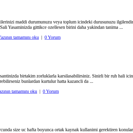
kilerinizi maddi durumunuzu veya toplum icindeki durusunuzu ilgilendi
i Yasaminizda gittikce ozellesen birini daha yakindan tanima ...
azının tamamını oku
|
0 Yorum
zda birtakim zorluklarla karsilasabilirsiniz. Sinirli bir ruh hali icinde
erebilirseniz bunlardan kurtulur hatta kazancli da ...
azının tamamını oku
|
0 Yorum
nda size uc hafta boyunca ortak kaynak kullanimi gerektiren konulard