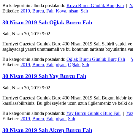
Bu kategorinin altında postalandı:
Kova Burcu Günlük Burç Falı
|
Y
Etiketler:
2019
,
Burcu
,
Falı
,
Kova
,
nişan
,
Salı
30 Nisan 2019 Salı Oğlak Burcu Falı
Salı, Nisan 30, 2019 9:02
Hurriyet Gazetesi Gunluk Burc #30 Nisan 2019 Sali Sabirli yapici ve
saglayacagi yarari unutmamali ve bu konunun tartisma boyutlarina var
Bu kategorinin altında postalandı:
Oğlak Burcu Günlük Burç Falı
|
Y
Etiketler:
2019
,
Burcu
,
Falı
,
nişan
,
Oğlak
,
Salı
30 Nisan 2019 Salı Yay Burcu Falı
Salı, Nisan 30, 2019 9:02
Hurriyet Gazetesi Gunluk Burc #30 Nisan 2019 Sali Bugun hicbir kotu y
karsilasabilirsiniz. Bu gibi seylerle uzun uzun ilgilenmeniz ve belki de
Bu kategorinin altında postalandı:
Yay Burcu Günlük Burç Falı
|
Yaz
Etiketler:
2019
,
Burcu
,
Falı
,
nişan
,
Salı
30 Nisan 2019 Salı Akrep Burcu Falı