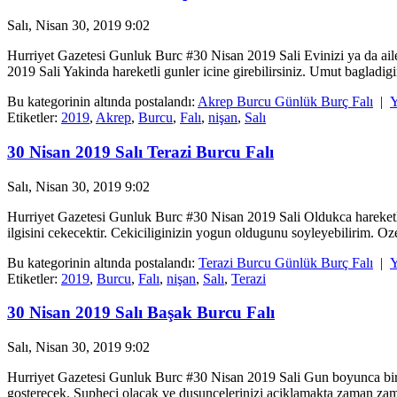
Salı, Nisan 30, 2019 9:02
Hurriyet Gazetesi Gunluk Burc #30 Nisan 2019 Sali Evinizi ya da ail
2019 Sali Yakinda hareketli gunler icine girebilirsiniz. Umut bagladigini
Bu kategorinin altında postalandı:
Akrep Burcu Günlük Burç Falı
|
Y
Etiketler:
2019
,
Akrep
,
Burcu
,
Falı
,
nişan
,
Salı
30 Nisan 2019 Salı Terazi Burcu Falı
Salı, Nisan 30, 2019 9:02
Hurriyet Gazetesi Gunluk Burc #30 Nisan 2019 Sali Oldukca hareketli g
ilgisini cekecektir. Cekiciliginizin yogun oldugunu soyleyebilirim. Oz
Bu kategorinin altında postalandı:
Terazi Burcu Günlük Burç Falı
|
Y
Etiketler:
2019
,
Burcu
,
Falı
,
nişan
,
Salı
,
Terazi
30 Nisan 2019 Salı Başak Burcu Falı
Salı, Nisan 30, 2019 9:02
Hurriyet Gazetesi Gunluk Burc #30 Nisan 2019 Sali Gun boyunca bireys
gosterecek. Supheci olacak ve dusuncelerinizi aciklamakta zaman zama